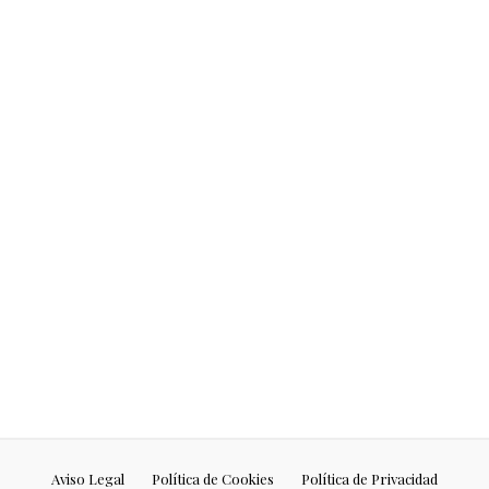
Debo reconocer que nunca he sido
muy aficionada a este tipo de cajitas de
muestras.
Continue reading...
Aviso Legal
Política de Cookies
Política de Privacidad