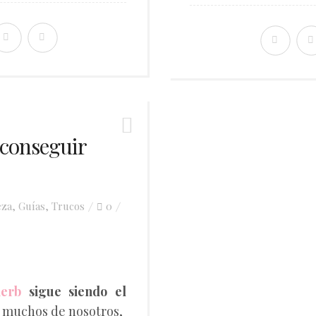
 conseguir
eza
,
Guías
,
Trucos
0
herb
sigue siendo el
 muchos de nosotros,