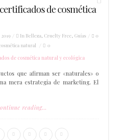
 certificados de cosmética
, 2019
In
Belleza
,
Cruelty Free
,
Guías
0
cosmética natural
0
uctos que afirman ser «naturales» o
na mera estrategia de marketing. El
ontinue reading...