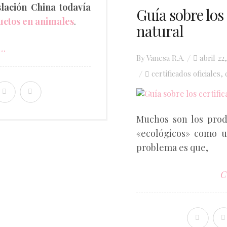
slación China todavía
Guía sobre los
uctos en animales
.
natural
..
Posted
By
Vanesa R.A.
abril 22
on
certificados oficiales
,
Muchos son los prod
«ecológicos» como u
problema es que,
C