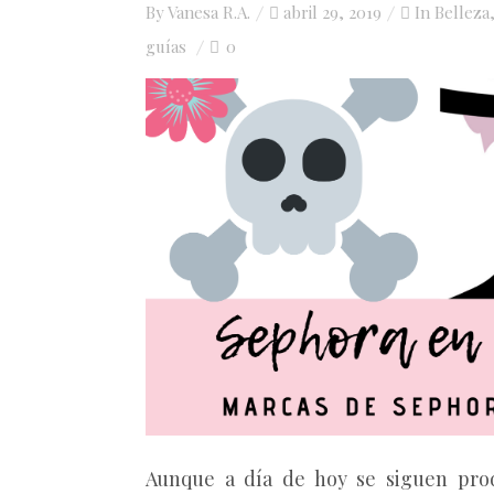
Posted
By
Vanesa R.A.
abril 29, 2019
In
Belleza
on
guías
0
Aunque a día de hoy se siguen pro