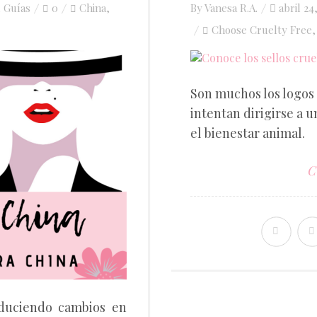
Posted
,
Guías
0
China
By
Vanesa R.A.
abril 24
,
on
Choose Cruelty Free
Son muchos los logos 
intentan dirigirse a 
el bienestar animal.
C
duciendo cambios en