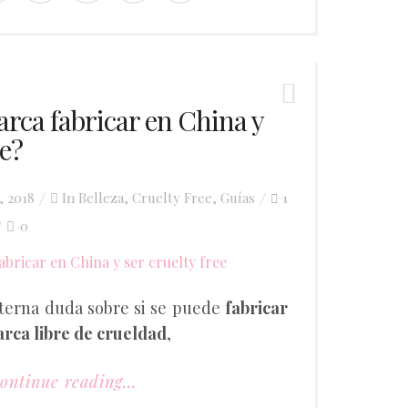
rca fabricar en China y
ee?
, 2018
In
Belleza
,
Cruelty Free
,
Guías
1
0
eterna duda sobre si se puede
fabricar
arca libre de crueldad
,
ontinue reading...