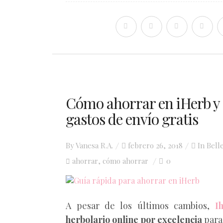
Cómo ahorrar en iHerb y
gastos de envío gratis
Posted
By
Vanesa R.A.
febrero 26, 2018
In
Bell
on
ahorrar
cómo ahorrar
0
,
A pesar de los últimos cambios,
I
herbolario online por excelencia
para