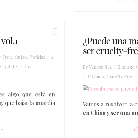
vol.1
¿Puede una ma
ser cruelty-fr
y Free
,
Guías
,
Noticias
e update
0
Posted
By
Vanesa R.A.
marzo 5
on
China
Cruelty Free
,
es algo que está en
y que bajar la guardia
Vamos a resolver la 
en China y ser una m
..
C