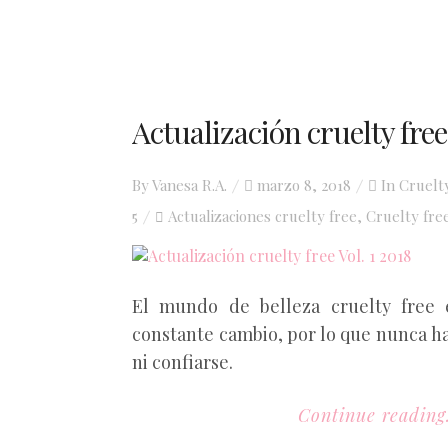
Actualización cruelty free 
Posted
By
Vanesa R.A.
marzo 8, 2018
In
Cruelt
on
5
Actualizaciones cruelty free
Cruelty fre
,
El mundo de belleza cruelty free 
constante cambio, por lo que nunca ha
ni confiarse.
Continue reading.