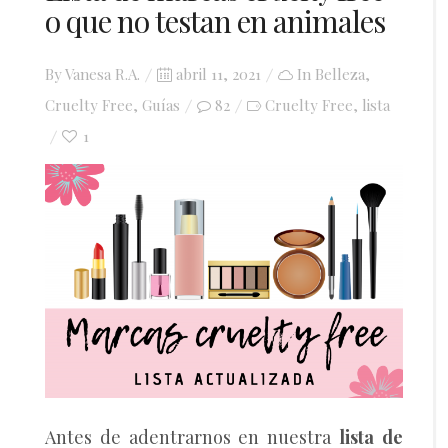
o que no testan en animales
Posted
By
Vanesa R.A.
abril 11, 2021
In
Belleza
,
on
Cruelty Free
,
Guías
82
Cruelty Free
lista
,
1
Antes de adentrarnos en nuestra
lista de