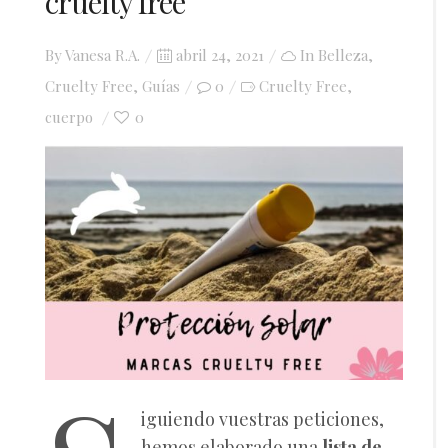
cruelty free
Posted
By
Vanesa R.A.
abril 24, 2021
In
Belleza
,
on
Cruelty Free
,
Guías
0
Cruelty Free
,
cuerpo
0
iguiendo vuestras peticiones,
hemos elaborado una
lista de