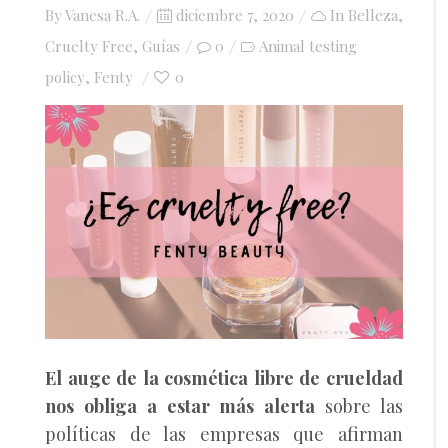
Posted
By
Vanesa R.A.
diciembre 7, 2020
In
Belleza
,
on
Cruelty Free
,
Guías
0
Animal testing
policy
Fenty
0
,
El auge de la cosmética libre de crueldad
nos obliga a estar más alerta
sobre las
políticas de las empresas que afirman