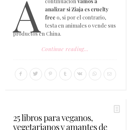
A
continuación
vamos a
analizar si Ziaja es cruelty
free
o, si por el contrario,
testa en animales o vende sus
productos en China.
Continue reading...
25 libros para veganos,
vegetarianos y amantes de