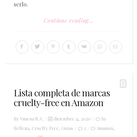
serlo.
Continue reading...
Lista completa de marcas
cruelty-free en Amazon
Posted
By
Vanesa R.A.
diciembre 4, 2020
In
on
Belleza
,
Cruelty Free
,
Guías
2
Amazon
,