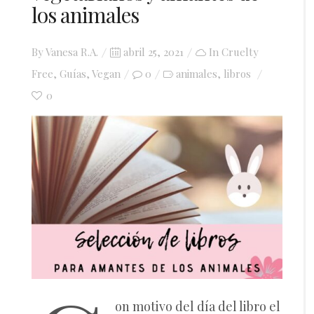
los animales
Posted
By
Vanesa R.A.
abril 25, 2021
In
Cruelty
on
Free
,
Guías
,
Vegan
0
animales
libros
,
0
on motivo del día del libro el