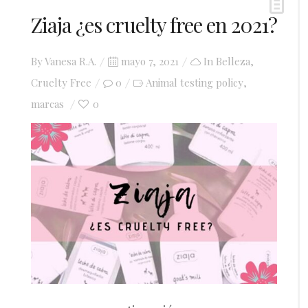
Ziaja ¿es cruelty free en 2021?
Posted
By
Vanesa R.A.
mayo 7, 2021
In
Belleza
,
on
Cruelty Free
0
Animal testing policy
,
marcas
0