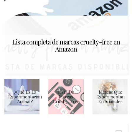
Lista completa de marcas cruelty-free en
Amazon
¿Qué Es La
Lista De
Marcas Que
Experimentación
Marcas
Experimentan
Animal?
Cruelty-Free
En Animales