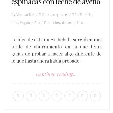
espinacas con leche de avena
Posted
By
Vanesa R.A
febrero 4, 2015
In
Healthy
on
Life
,
Vegan
0
batidos
detox
0
,
La idea de esta nueva bebida surgió en una
tarde de aburrimiento en la que tenía
ganas de probar a hacer algo diferente de
lo que hasta ahora había probado.
Continue reading...