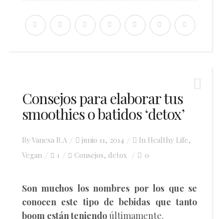
Consejos para elaborar tus
smoothies o batidos ‘detox’
Posted
By
Vanesa R.A
junio 11, 2014
In
Healthy Life
,
on
Vegan
1
Consejos
detox
0
,
Son muchos los nombres por los que se
conocen este tipo de bebidas que tanto
boom están teniendo
últimamente.