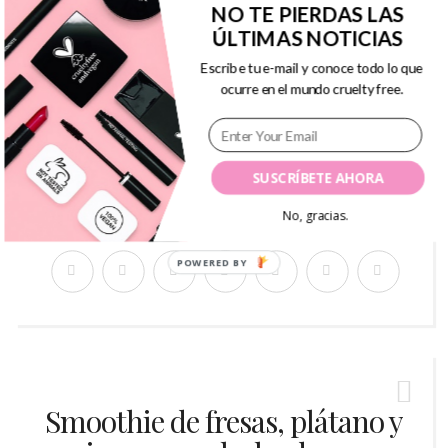
NO TE PIERDAS LAS
Los
edulcorantes con stevia
comenzaron a
ÚLTIMAS NOTICIAS
ponerse de moda por ser una
alternativa
Escribe tu e-mail y conoce todo lo que
mucho más saludables
frente al
ocurre en el mundo cruelty free.
edulcorante clásico (compuesto por
ciclamato sódico) y al aspartamo,
SUSCRÍBETE AHORA
Continue reading...
No, gracias.
POWERED BY
Smoothie de fresas, plátano y