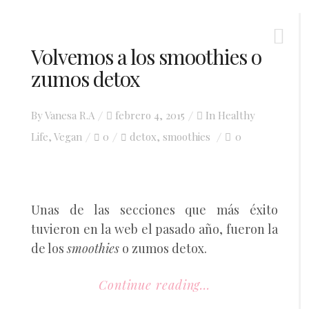
Volvemos a los smoothies o
zumos detox
Posted
By
Vanesa R.A
febrero 4, 2015
In
Healthy
on
Life
,
Vegan
0
detox
smoothies
0
,
Unas de las secciones que más éxito
tuvieron en la web el pasado año, fueron la
de los
smoothies
o zumos detox.
Continue reading...