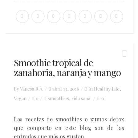
Smoothie tropical de
zanahoria, naranja y mango
Posted
By
Vanesa R.A.
abril 13, 2016
In
Healthy Life
,
on
Vegan
0
smoothies
vida sana
0
,
Las recetas de smoothies o zumos detox
que comparto en este blog son de las
entradas que más os gustan,