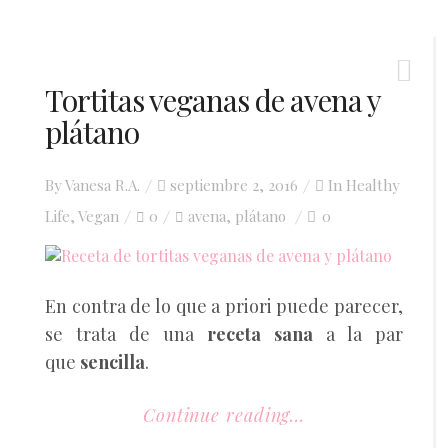
Tortitas veganas de avena y
plátano
Posted
By
Vanesa R.A.
septiembre 2, 2016
In
Healthy
on
Life
,
Vegan
0
avena
plátano
0
,
En contra de lo que a priori puede parecer,
se trata de una
receta sana
a la par
que
sencilla
.
Continue reading...