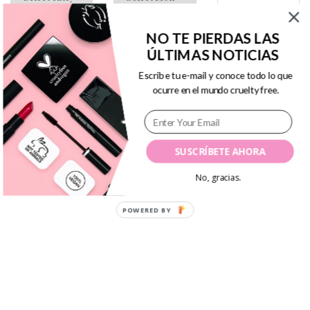
NO TE PIERDAS LAS
ÚLTIMAS NOTICIAS
Escribe tu e-mail y conoce todo lo que
8 claves de
ocurre en el mundo cruelty free.
#Girlboss que te
ayudarán a
SUSCRÍBETE AHORA
conseguir tus
No, gracias.
metas
POWERED BY
Posted
By
Vanesa R.A.
abril 11, 2016
In
Lifestyle
,
on
Trucos
2
claves
Girlboss
0
,