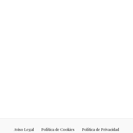
Puede que ya hayas oído hablar de
Sophia Amoruso y su libro # Girlboss
el
cuál, a pesar de no haber sido traducido
a nuestro idioma,
Continue reading...
Aviso Legal
Política de Cookies
Política de Privacidad