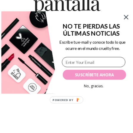
pantalla
NO TE PIERDAS LAS
ÚLTIMAS NOTICIAS
Escribe tu e-mail y conoce todo lo que
ocurre en el mundo cruelty free.
SUSCRÍBETE AHORA
Inspírate con estos
No, gracias.
6 fondos positivos
POWERED BY
para ordenador
Posted
By
Vanesa R.A.
abril 17, 2016
In
Lifestyle
,