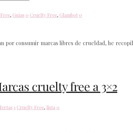
 Free
,
Guías
0
Cruelty Free
,
Glambot
0
stan por consumir marcas libres de crueldad, he recop
arcas cruelty free a 3×2
fertas
1
Cruelty Free
,
lista
0