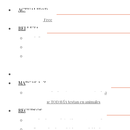
ACTUALIDAD
Cruelty Free
BELLEZA
Cabello
Rostro
Cuerpo
Maquillaje
BIENESTAR
MARCAS A-Z
Marcas cruelty free (NO testan en animales)
Marcas que TODAVÍA testan en animales
RECURSOS
Cruelty-free ¿Qué significa exactamente?
Sellos cruelty-free oficiales, ¿son fiables?