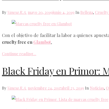
Posted
By
Vanesa R.A.
mayo 20, 2019
junio 4, 2019
In
Belleza
,
Cruelty
on
Con el objetivo de facilitar la labor a quienes apue
cruelty free en
Glambot
,
Continue reading...
Black Friday en Primor: M
Posted
By
Vanesa R.A.
noviembre 24, 2017
abril 23, 2019
In
Noticias
,
O
on