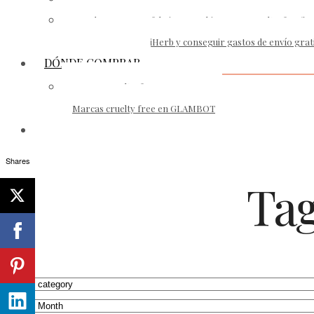
¿Puede una marca fabricar en China y ser cruelty-free?
Cómo ahorrar en iHerb y conseguir gastos de envío grat
DÓNDE COMPRAR
Marcas cruelty-free en AMAZON
Marcas cruelty free en GLAMBOT
Shares
Tag