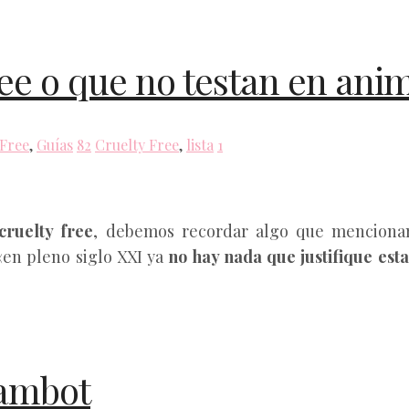
ree o que no testan en ani
 Free
,
Guías
82
Cruelty Free
,
lista
1
cruelty free
, debemos recordar algo que mencionam
 «en pleno siglo XXI ya
no hay nada que justifique esta
lambot