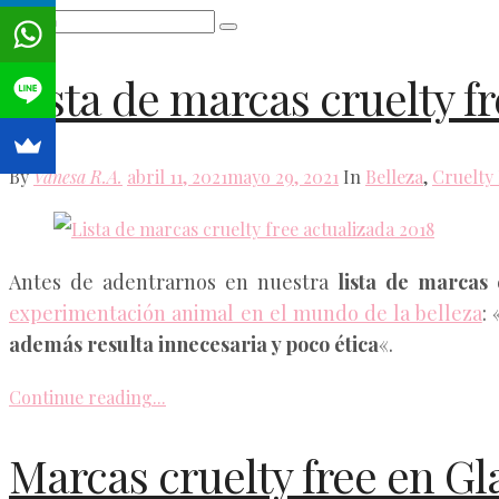
Lista de marcas cruelty f
Posted
By
Vanesa R.A.
abril 11, 2021
mayo 29, 2021
In
Belleza
,
Cruelty
on
Antes de adentrarnos en nuestra
lista de marcas 
experimentación animal en el mundo de la belleza
:
además resulta innecesaria y poco ética
«.
Continue reading...
Marcas cruelty free en G