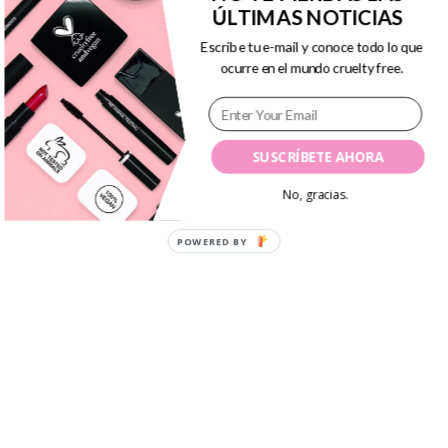
0
ÚLTIMAS NOTICIAS
Escribe tu e-mail y conoce todo lo que
ocurre en el mundo cruelty free.
Hace no mucho, compartí con vosotros
a través de
Instagram
el último pedido
que hice a la web de Primor,
SUSCRÍBETE AHORA
No, gracias.
Continue reading...
POWERED BY