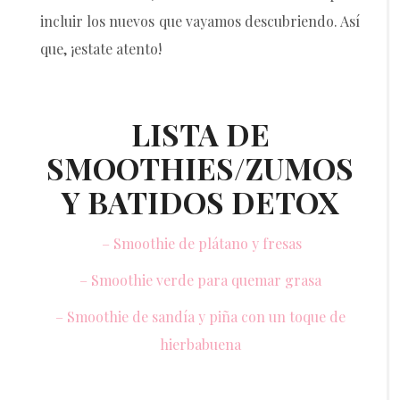
incluir los nuevos que vayamos descubriendo. Así
que, ¡estate atento!
LISTA DE
SMOOTHIES/ZUMOS
Y BATIDOS DETOX
– Smoothie de plátano y fresas
– Smoothie verde para quemar grasa
– Smoothie de sandía y piña con un toque de
hierbabuena