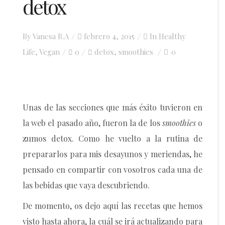
detox
Posted
By
Vanesa R.A
febrero 4, 2015
In
Healthy
on
Life
,
Vegan
0
detox
smoothies
0
,
Unas de las secciones que más éxito tuvieron en
la web el pasado año, fueron la de los
smoothies
o
zumos detox. Como he vuelto a la rutina de
prepararlos para mis desayunos y meriendas, he
pensado en compartir con vosotros cada una de
las bebidas que vaya descubriendo.
De momento, os dejo aquí las recetas que hemos
visto hasta ahora, la cuál se irá actualizando para