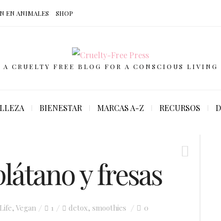
N EN ANIMALES
SHOP
A CRUELTY FREE BLOG FOR A CONSCIOUS LIVING
LLEZA
BIENESTAR
MARCAS A-Z
RECURSOS
D
látano y fresas
Life
,
Vegan
1
detox
smoothies
0
,