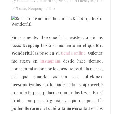
Posted
By
Vanesa R.A.
abril 16, 2016
In
Lifestyle
2
on
café
Keepcup
0
,
Sinceramente, desconocía la existencia de las
tazas
Keepcup
hasta el momento en el que
Mr.
Wonderful
las puso en su
tienda online
. Quienes
me sigan en
Instagram
desde hace tiempo,
conocen mi amor por los productos de la marca,
así que cuando sacaron sus
ediciones
personalizadas
no lo pude evitar y aproveché
una oferta para pillarme una de las tazas. En sí
la idea me pareció genial, ya que me permitía
poder llevarme el café a la universidad
en los