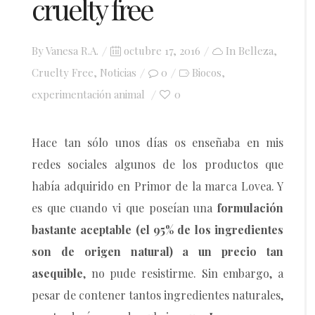
cruelty free
Posted
By
Vanesa R.A.
octubre 17, 2016
In
Belleza
,
on
Cruelty Free
,
Noticias
0
Biocos
,
experimentación animal
0
Hace tan sólo unos días os enseñaba en mis
redes sociales algunos de los productos que
había adquirido en Primor de la marca Lovea. Y
es que cuando vi que poseían una
formulación
bastante aceptable (el 95% de los ingredientes
son de origen natural) a un precio tan
asequible
, no pude resistirme. Sin embargo, a
pesar de contener tantos ingredientes naturales,