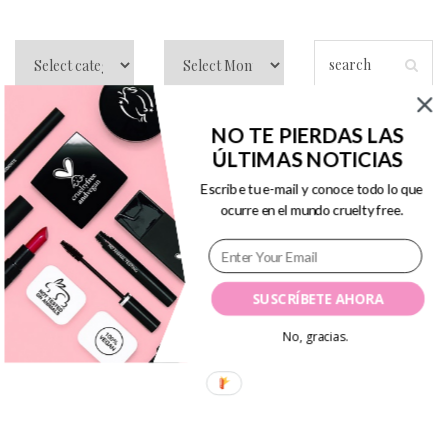
NO TE PIERDAS LAS
ÚLTIMAS NOTICIAS
Guía completa
Escribe tu e-mail y conoce todo lo que
ocurre en el mundo cruelty free.
sobre Glambot
SUSCRÍBETE AHORA
Posted
By
Vanesa R.A.
mayo 17, 2019
In
No, gracias.
on
Belleza
,
Guías
0
cómo comprar
,
Glambot
0