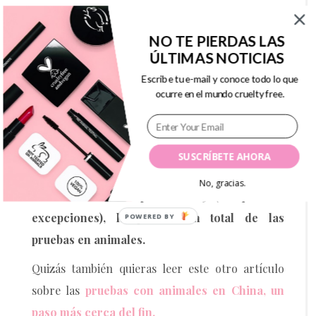
pruebas obligatorias en animales en
cualquiera de los casos.
NO TE PIERDAS LAS
ÚLTIMAS NOTICIAS
Por tanto, aunque parece ser que China continua
Escribe tu e-mail y conoce todo lo que
dando pasos adelante para dejar atrás las
ocurre en el mundo cruelty free.
obsoletas
pruebas en animales para fines
cosméticos
, es probable que estas sigan siendo
un requisito en algunos casos.
La lucha no
SUSCRÍBETE AHORA
acabará hasta que China anuncie, como ya
No, gracias.
hizo la Unión Europea en 2013 (aunque con
excepciones), la prohibición total de las
pruebas en animales.
Quizás también quieras leer este otro artículo
sobre las
pruebas con animales en China, un
paso más cerca del fin.