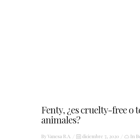
Fenty, ¿es cruelty-free o t
animales?
Posted
By
Vanesa R.A.
diciembre 7, 2020
In
B