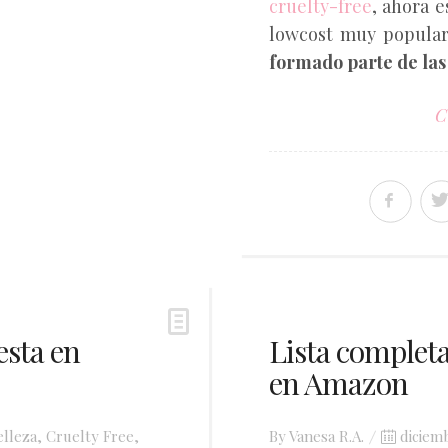
cruelty-free
, ahora 
lowcost muy popula
formado parte de las 
C
esta en
Lista completa
en Amazon
Posted
elleza
,
Cruelty Free
,
By
Vanesa R.A.
diciem