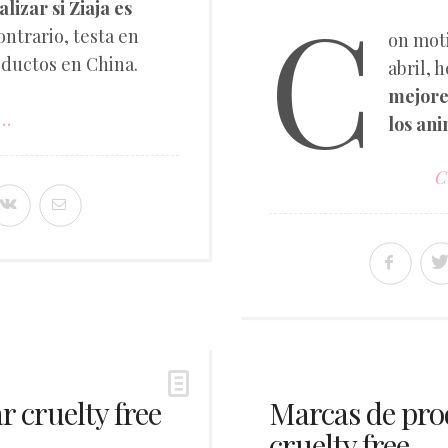
C
lizar si Ziaja es
contrario, testa en
on moti
oductos en China.
abril, 
mejore
..
los an
C
r cruelty free
Marcas de pro
cruelty free