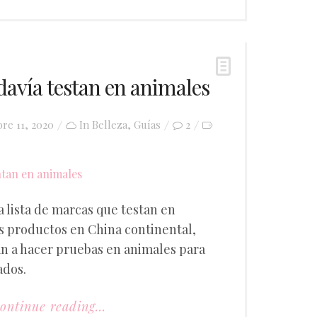
davía testan en animales
bre 11, 2020
In
Belleza
,
Guías
2
 lista de marcas que testan en
s productos en China continental,
an a hacer pruebas en animales para
ados.
ontinue reading...