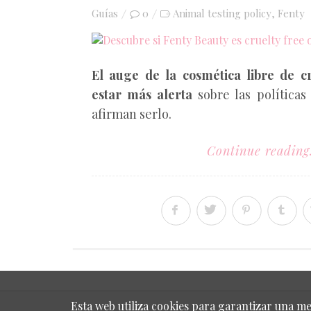
on
Guías
0
Animal testing policy
Fenty
,
El auge de la cosmética libre de c
estar más alerta
sobre las políticas
afirman serlo.
Continue reading.
Esta web utiliza cookies para garantizar una me