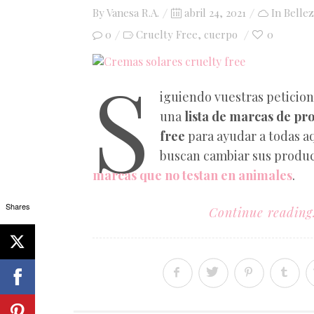
Posted
By
Vanesa R.A.
abril 24, 2021
In
Bellez
on
0
Cruelty Free
cuerpo
0
,
S
iguiendo vuestras peticio
una
lista de marcas de pro
free
para ayudar a todas a
buscan cambiar sus produc
marcas que no testan en animales
.
Shares
Continue reading.