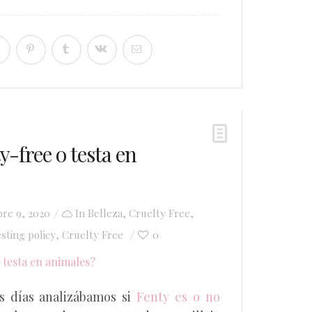
y-free o testa en
bre 9, 2020
In
Belleza
,
Cruelty Free
,
sting policy
Cruelty Free
0
,
s días analizábamos si
Fenty es o no