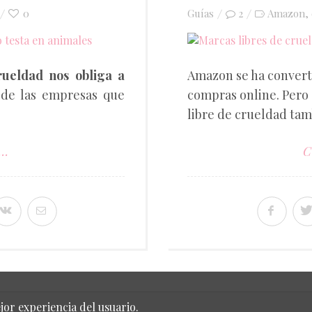
on
0
Guías
2
Amazon
,
rueldad nos obliga a
Amazon se ha converti
 de las empresas que
compras online. Pero
libre de crueldad ta
..
C
jor experiencia del usuario.