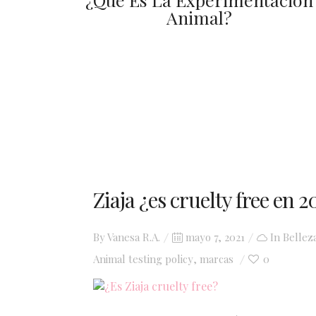
Animal?
Ziaja ¿es cruelty free en 2
Posted
By
Vanesa R.A.
mayo 7, 2021
In
Bellez
on
Animal testing policy
marcas
0
,