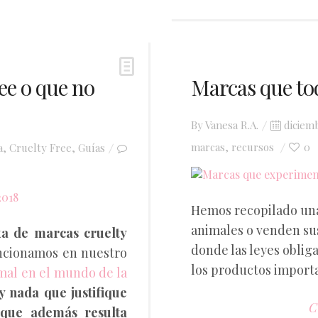
ee o que no
Marcas que to
Posted
By
Vanesa R.A.
diciem
on
marcas
recursos
0
a
,
Cruelty Free
,
Guías
,
Hemos recopilado una
animales o venden su
sta de marcas cruelty
donde las leyes oblig
ncionamos en nuestro
los productos import
mal en el mundo de la
y nada que justifique
C
a que además resulta