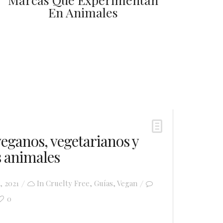
En Animales
 veganos, vegetarianos y
s animales
5, 2021
In
Cruelty Free
,
Guías
,
Vegan
0