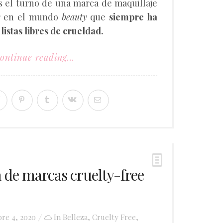
es el turno de una marca de maquillaje
r en el mundo
beauty
que
siempre ha
listas libres de crueldad.
ontinue reading...
 de marcas cruelty-free
bre 4, 2020
In
Belleza
,
Cruelty Free
,