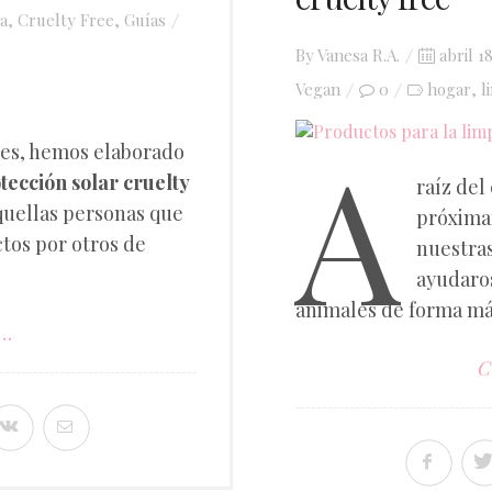
a
,
Cruelty Free
,
Guías
Posted
By
Vanesa R.A.
abril 1
on
Vegan
0
hogar
l
,
A
nes, hemos elaborado
tección solar cruelty
raíz del
quellas personas que
próxima
tos por otros de
nuestras
ayudaros
animales de forma más
..
C