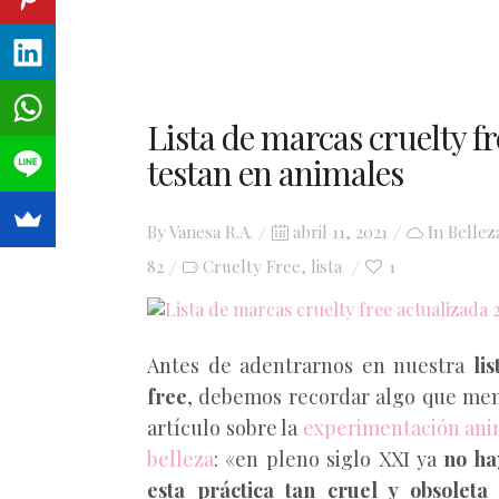
Lista de marcas cruelty fr
testan en animales
Posted
By
Vanesa R.A.
abril 11, 2021
In
Bellez
on
82
Cruelty Free
lista
1
,
Antes de adentrarnos en nuestra
li
free
, debemos recordar algo que me
artículo sobre la
experimentación ani
belleza
: «en pleno siglo XXI ya
no ha
esta práctica tan cruel y obsolet