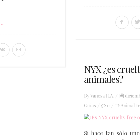
..
NYX ¿es cruelt
animales?
Posted
By
Vanesa R.A.
diciem
on
Guías
0
Animal te
Si hace tan sólo uno